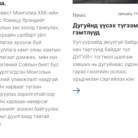
а.
свест Монголиа ХХК–ийн
January 11
News
эс Комацу брэндийг
Дугуйнд үүсэх түгээ
лын зах зээлд таниулах,
гэмтлүүд
урхайн салбарт үйл
Уул уурхайд аюулгүй байд
лагаа эрхэлж буй
нэн тэргүүнд байдаг тул
ууллага хамт олны хамтын
ДУГУЙ-г тогтмол шалгаж
лагааг дэмжих, мөн хүн
хэвших нь дугуйнаас үүдэн
лхтөний Соёлын биет бус
гарах гэнэтийн ослоос
бүртгэгдсэн Монголын
урьдчилан сэргийлэх юм.
сний уламжлалт наадгай
н харвааг түгээн
эрүүлэх зорилготойгоор
йн харваан нөхөрсөг
ээнийг зохион байгуулах
ыг дуулгахад таатай
.