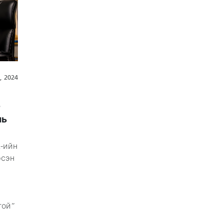
, 2024
г
нь
-ийн
эсэн
гой”