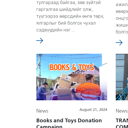
тулгараад байгаа, зөв зүйтэй
ажил
гаргалгаа шийдлийг олж,
өвөр
түүгээрээ өөрсдийн өнгө төрх,
онцго
ялгарлыг бий болгох чухал
жиши
сэдвүүдийн нэг ...
болго
August 21, 2024
News
News
Books and Toys Donation
TRA
Campaign
COM