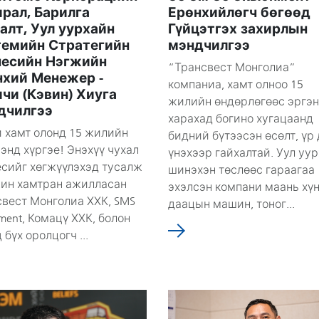
рал, Барилга
Ерөнхийлөгч бөгөөд
алт, Уул уурхайн
Гүйцэтгэх захирлын
темийн Стратегийн
мэндчилгээ
несийн Нэгжийн
“Трансвест Монголиа”
нхий Менежер -
компаниа, хамт олноо 15
чи (Кэвин) Хиуга
жилийн өндөрлөгөөс эргэн
дчилгээ
харахад богино хугацаанд
й хамт олонд 15 жилийн
бидний бүтээсэн өсөлт, үр 
энд хүргэе! Энэхүү чухал
үнэхээр гайхалтай. Уул уу
есийг хөгжүүлэхэд тусалж
шинэхэн төслөөс гараагаа
ин хамтран ажилласан
эхэлсэн компани маань хү
свест Монголиа ХХК, SMS
даацын машин, тоног...
ment, Комацү ХХК, болон
 бүх оролцогч ...