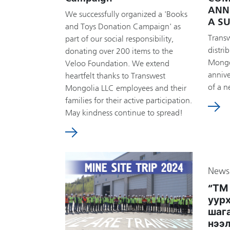
ANN
We successfully organized a 'Books
A SU
and Toys Donation Campaign' as
Transw
part of our social responsibility,
distri
donating over 200 items to the
Mongol
Veloo Foundation. We extend
anniv
heartfelt thanks to Transwest
of a n
Mongolia LLC employees and their
families for their active participation.
May kindness continue to spread!
News
“ТМ
уур
шаг
нээ