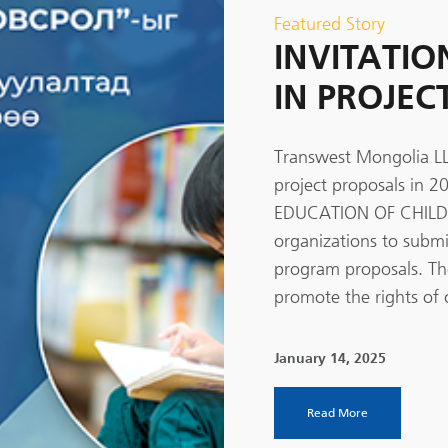
Featured Story
INVITATIO
IN PROJEC
Transwest Mongolia LL
project proposals in 
EDUCATION OF CHILD
organizations to submit
program proposals. The 
promote the rights of c
January 14, 2025
Read More