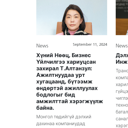
September 11, 2024
News
News
Хүний Нөөц, Бизнес
Дэлх
Үйлчилгээ хариуцсан
Инж
захирал Т.Алтанзул:
Тран
Ажилтнуудаа урт
комп
хугацаанд, бүтээмж
хари
өндөртэй ажиллуулах
гүйц
бодлогыг бид
чигл
амжилттай хэрэгжүүлж
техно
байна.
батал
Монгол төдийгүй дэлхий
санал
дахинаа компаниудад
хэрэг