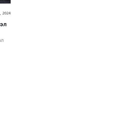
, 2024
мэл
ал