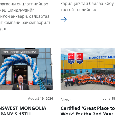
харилцагчтай байлаа. Оюу
лагааны онцлогт нийцэх
толгой төслийн ил ...
мөц шийдлүүдийг
йлон анхаарч, салбартаа
г компани байхыг зорилт
дог.
August 19, 2024
June 18
News
NSWEST MONGOLIA
Certified 'Great Place to
PANY'S 15TH
Work' for the 2nd Year