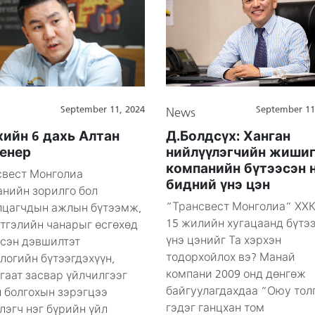
September 11, 2024
September 11
News
ийн 6 дахь Алтан
Д.Болдсүх: Ханган
енер
нийлүүлэгчийн жиши
компанийн бүтээсэн 
свест Монголиа
бидний үнэ цэн
анийн зорилго бол
“Трансвест Монголиа” ХХК
лцагчдын ажлын бүтээмж,
15 жилийн хугацаанд бүтэ
этгэлийн чанарыг өсгөхөд
үнэ цэнийг Та хэрхэн
эсэн дэвшилтэт
тодорхойлох вэ? Манай
логийн бүтээгдэхүүн,
компани 2009 онд дөнгөж
гаат засвар үйлчилгээг
байгуулагдахдаа “Оюу тол
 болгохын зэрэгцээ
гэдэг ганцхан том
лэгч нэг бүрийн үйл