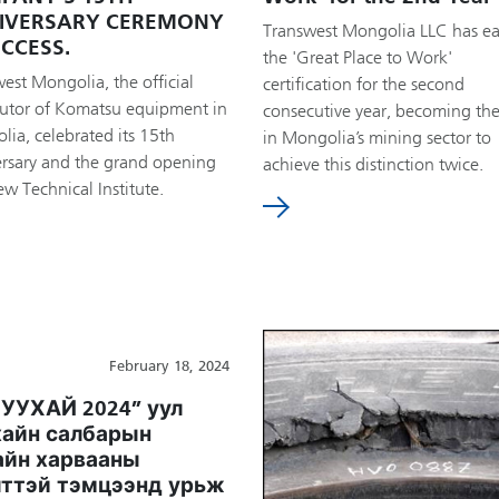
IVERSARY CEREMONY
Transwest Mongolia LLC has e
CCESS.
the 'Great Place to Work'
est Mongolia, the official
certification for the second
butor of Komatsu equipment in
consecutive year, becoming the 
ia, celebrated its 15th
in Mongolia’s mining sector to
ersary and the grand opening
achieve this distinction twice.
ew Technical Institute.
February 18, 2024
 УУХАЙ 2024” уул
хайн салбарын
айн харвааны
лттэй тэмцээнд урьж