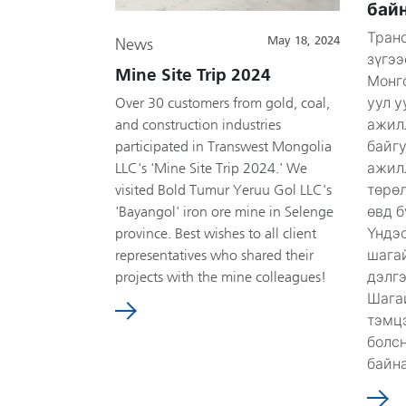
байн
Тран
May 18, 2024
News
зүгэ
Mine Site Trip 2024
Монго
Over 30 customers from gold, coal,
уул у
and construction industries
ажил
participated in Transwest Mongolia
байг
LLC's 'Mine Site Trip 2024.' We
ажил
visited Bold Tumur Yeruu Gol LLC's
төрө
'Bayangol' iron ore mine in Selenge
өвд 
province. Best wishes to all client
Үндэ
representatives who shared their
шагай
projects with the mine colleagues!
дэлг
Шага
тэмц
болсн
байна