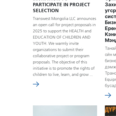
PARTICIPATE IN PROJECT
Захи
SELECTION
угср
сис
Transwest Mongolia LLC announces
Биз
an open call for project proposals in
Ерө
2025 to support the HEALTH and
Кэни
EDUCATION OF CHILDREN AND
Мэн
YOUTH. We warmly invite
Тана
organizations to submit their
ойн м
collaborative project or program
бизн
proposals. The objective of this
дэмж
initiative is to promote the rights of
Тран
children to live, learn, and grow ...
Equip
бусад