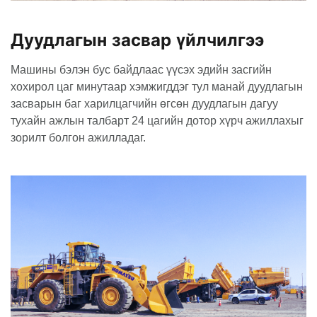
Дуудлагын засвар үйлчилгээ
Машины бэлэн бус байдлаас үүсэх эдийн засгийн
хохирол цаг минутаар хэмжигддэг тул манай дуудлагын
засварын баг харилцагчийн өгсөн дуудлагын дагуу
тухайн ажлын талбарт 24 цагийн дотор хүрч ажиллахыг
зорилт болгон ажилладаг.