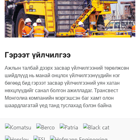
Гэрээт үйлчилгээ
Ажлын талбай дээрх засвар үйлчилгээний төрөлжсөн
шийдлүүд нь манай онцлох үйлчилгээнүүдийн нэг
бөгөөд бид гэрээт засвар үйлчилгээний уян хатан
нөхцлүүдийг санал болгон ажилладаг. Трансвест
Монголиа компанийн мэргэшсэн баг хамт олон
шаардлагатай үед танд туслахад бэлэн байна