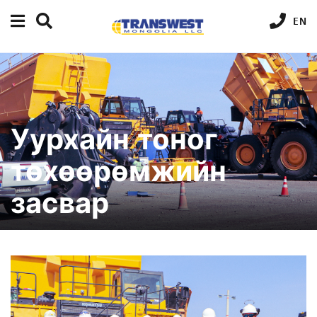
EN
Уурхайн тоног
төхөөрөмжийн
засвар