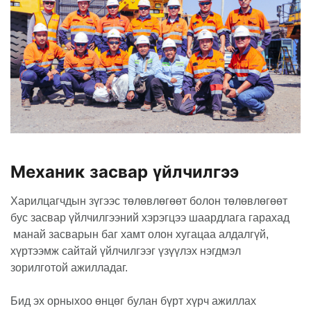
Механик засвар үйлчилгээ
Харилцагчдын зүгээс төлөвлөгөөт болон төлөвлөгөөт
бус засвар үйлчилгээний хэрэгцээ шаардлага гарахад
манай засварын баг хамт олон хугацаа алдалгүй,
хүртээмж сайтай үйлчилгээг үзүүлэх нэгдмэл
зорилготой ажилладаг.
Бид эх орныхоо өнцөг булан бүрт хүрч ажиллах