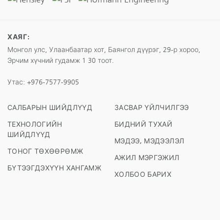
ХАЯГ:
Монгол улс, Улаанбаатар хот, Баянгол дүүрэг, 29-р хороо,
Эрчим хүчний гудамж 1 30 тоот.
Утас:
+976-7577-9905
САЛБАРЫН ШИЙДЛҮҮД
ЗАСВАР ҮЙЛЧИЛГЭЭ
ТЕХНОЛОГИЙН
БИДНИЙ ТУХАЙ
ШИЙДЛҮҮД
МЭДЭЭ, МЭДЭЭЛЭЛ
ТОНОГ ТӨХӨӨРӨМЖ
АЖИЛ МЭРГЭЖИЛ
БҮТЭЭГДЭХҮҮН ХАНГАМЖ
ХОЛБОО БАРИХ