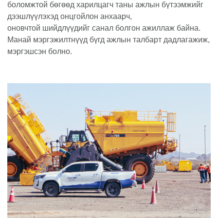
боломжтой бөгөөд харилцагч таны ажлын бүтээмжийг
дээшлүүлэхэд онцгойлон анхаарч,
оновчтой шийдлүүдийг санал болгон ажиллаж байна.
Манай мэргэжилтнүүд бүгд ажлын талбарт дадлагажиж,
мэргэшсэн болно.