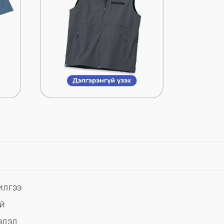
ИЛГЭЭ
АЙ
ЭЛЭЛ