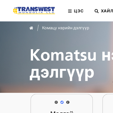
ЦЭС
ХАЙЛ
Комацу нэрийн дэлгүүр
Home
Komatsu н
ENU
дэлгүүр