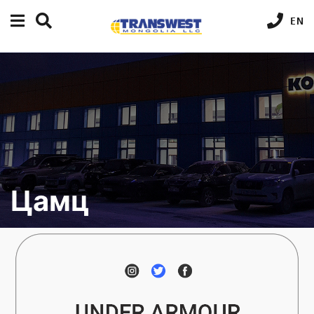
EN
Цамц