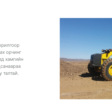
зорилгоор
ах орчинг
ед хамгийн
дсанаараа
 талтай.