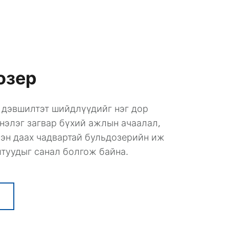
озер
 дэвшилтэт шийдлүүдийг нэг дор
инэлэг загвар бүхий ажлын ачаалал,
рэн даах чадвартай бульдозерийн иж
лтуудыг санал болгож байна.