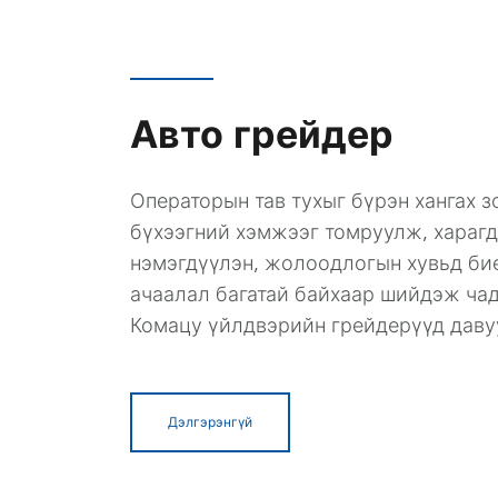
Авто грейдер
Операторын тав тухыг бүрэн хангах 
бүхээгний хэмжээг томруулж, харагд
нэмэгдүүлэн, жолоодлогын хувьд би
ачаалал багатай байхаар шийдэж ча
Комацу үйлдвэрийн грейдерүүд давуу
Дэлгэрэнгүй