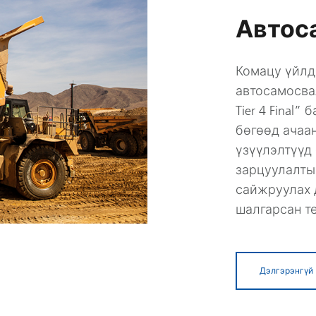
Автос
Комацу үйлд
автосамосва
Tier 4 Final
бөгөөд ачаа
үзүүлэлтүүд
зарцуулалты
сайжруулах 
шалгарсан т
Дэлгэрэнгүй