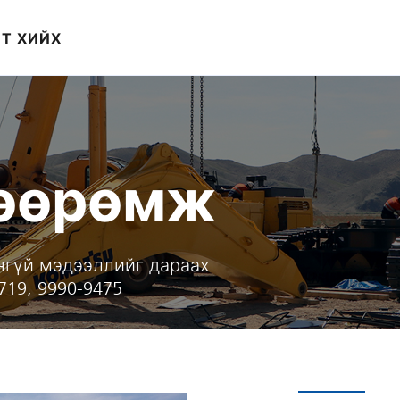
Т ХИЙХ
хөөрөмж
нгүй мэдээллийг дараах
719, 9990-9475