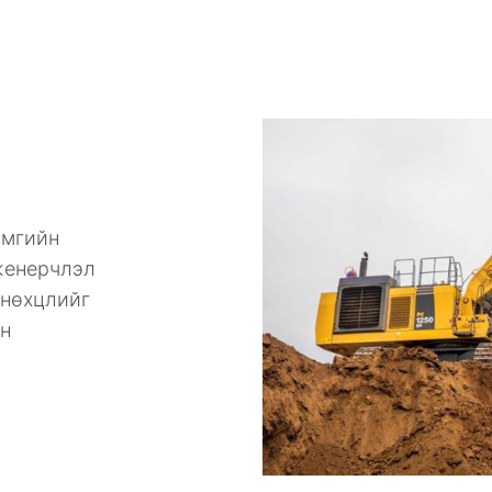
амгийн
женерчлэл
 нөхцлийг
ан