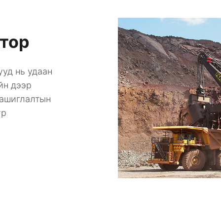
атор
ууд нь удаан
йн дээр
 ашиглалтын
үр