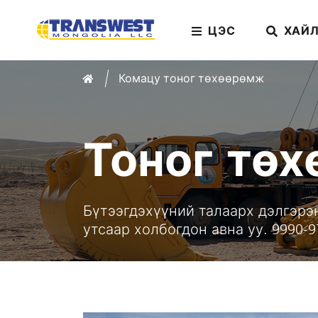
ЦЭС
ХАЙЛ
Комацу тоног төхөөрөмж
Home
Тоног тө
ENU
Бүтээгдэхүүний талаарх дэлгэрэ
утсаар холбогдон авна уу. 9990-9