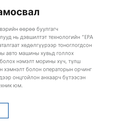
амосвал
вэрийн өөрөө буулгагч
лууд нь дэвшилтэт технологийн “EPA
” баталгаат хөдөлгүүрээр тоноглогдсон
ны авто машины хувьд голлох
 болох нэмэлт морины хүч, түлш
н хэмнэлт болон операторын орчинг
дээр онцгойлон анхаарч бүтээсэн
ехник юм.