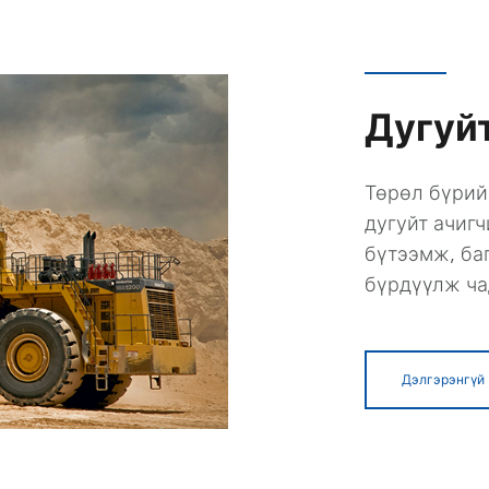
Дугуйт
Төрөл бүрий
дугуйт ачигч
бүтээмж, баг
бүрдүүлж ча
Дэлгэрэнгүй