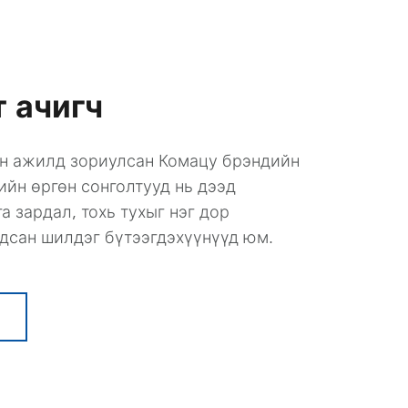
 ачигч
н ажилд зориулсан Комацу брэндийн
ийн өргөн сонголтууд нь дээд
а зардал, тохь тухыг нэг дор
дсан шилдэг бүтээгдэхүүнүүд юм.