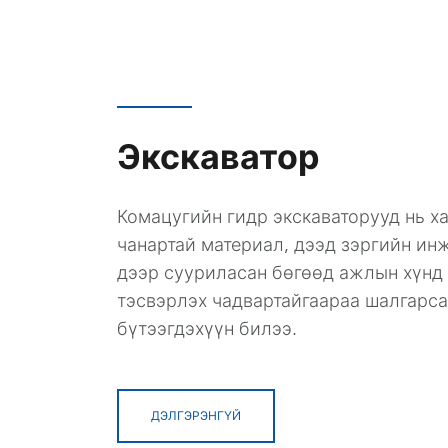
Экскаватор
Комацугийн гидр экскаваторууд нь х
чанартай материал, дээд зэргийн ин
дээр сууриласан бөгөөд ажлын хүнд
тэсвэрлэх чадвартайгаараа шалгарс
бүтээгдэхүүн билээ.
ДЭЛГЭРЭНГҮЙ