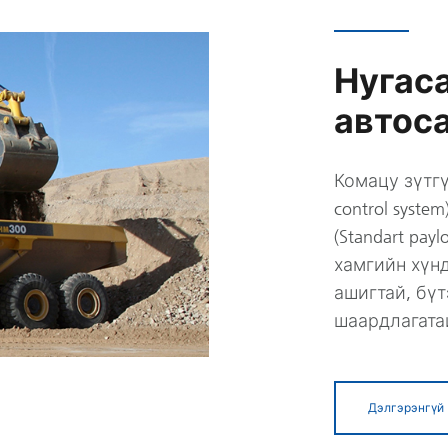
Нугас
автос
Комацу зүтгү
control syst
(Standart pa
хамгийн хүнд
ашигтай, бү
шаардлагата
Дэлгэрэнгүй