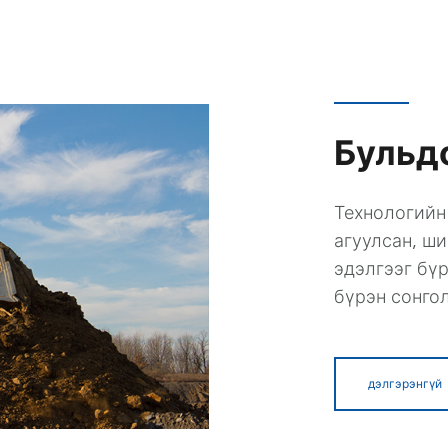
Бульд
Технологийн
агуулсан, ш
эдэлгээг бү
бүрэн сонго
дэлгэрэнгүй