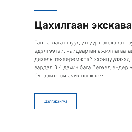
Цахилгаан экскав
Ган татлагат шууд утгуурт экскаватор
эдэлгээтэй, найдвартай ажиллагаата
дизель төхөөрөмжтэй харицуулахад
зардал 3-4 дахин бага бөгөөд өндөр 
бүтээмжтэй ачих нэгж юм.
Дэлгэрэнгүй