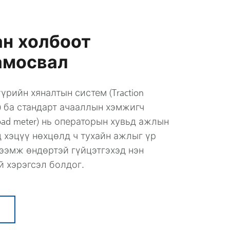
ан холбоот
амосвал
үрийн хяналтын систем (Traction
em) ба стандарт ачааллын хэмжигч
yload meter) нь операторын хувьд ажлын
 хэцүү нөхцөлд ч тухайн ажлыг үр
тээмж өндөртэй гүйцэтгэхэд нэн
й хэрэгсэл болдог.