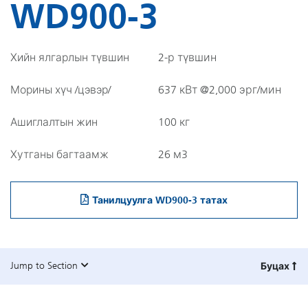
WD900-3
Хийн ялгарлын түвшин
2-р түвшин
Морины хүч /цэвэр/
637 кВт @2,000 эрг/мин
Ашиглалтын жин
100 кг
Хутганы багтаамж
26 м3
Танилцуулга WD900-3 татах
Jump to Section
Буцах