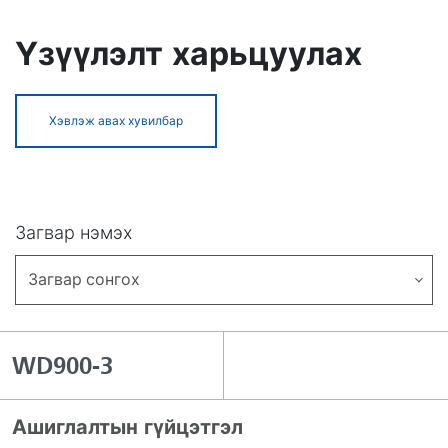
Үзүүлэлт харьцуулах
Хэвлэж авах хувилбар
Загвар нэмэх
Загвар сонгох
WD900-3
Ашиглалтын гүйцэтгэл