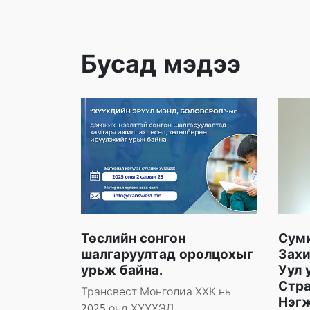
Бусад мэдээ
Төслийн сонгон
Сум
шалгаруултад оролцохыг
Захи
урьж байна.
Уул 
Стра
Трансвест Монголиа ХХК нь
Нэг
2025 онд ХҮҮХЭД,