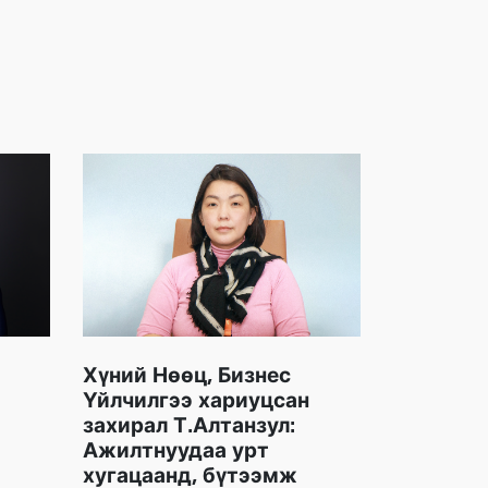
Хүний Нөөц, Бизнес
Үйлчилгээ хариуцсан
захирал Т.Алтанзул:
Ажилтнуудаа урт
хугацаанд, бүтээмж