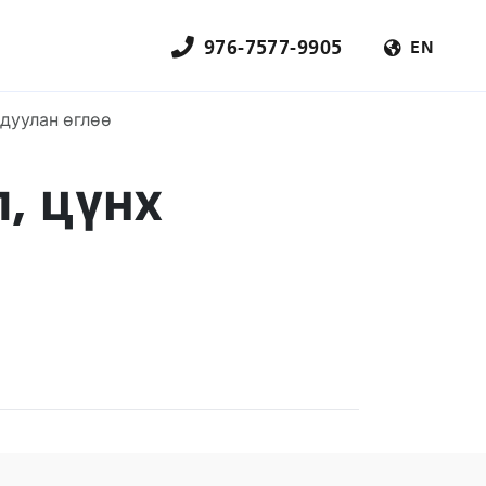
976-7577-9905
EN
рдуулан өглөө
, цүнх