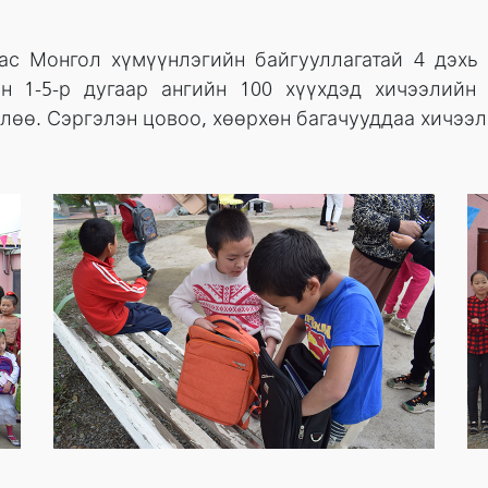
ас Монгол хүмүүнлэгийн байгууллагатай 4 дэхь
 1-5-р дугаар ангийн 100 хүүхдэд хичээлийн 
өө. Сэргэлэн цовоо, хөөрхөн багачууддаа хичээл