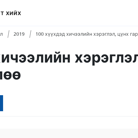
Т ХИЙХ
л
2019
100 хүүхдэд хичээлийн хэрэглэл, цүнх га
хичээлийн хэрэглэл
лөө