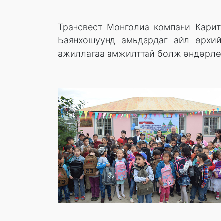
Трансвест Монголиа компани Карит
Баянхошуунд амьдардаг айл өрхийн
ажиллагаа амжилттай болж өндөрлөл