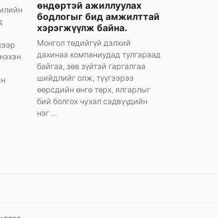
өндөртэй ажиллуулах
жилийн
бодлогыг бид амжилттай
д
хэрэгжүүлж байна.
Монгол төдийгүй дэлхий
хээр
дахинаа компаниудад тулгараад
инэхэн
байгаа, зөв зүйтэй гаргалгаа
шийдлийг олж, түүгээрээ
ын
өөрсдийн өнгө төрх, ялгарлыг
бий болгох чухал сэдвүүдийн
нэг ...