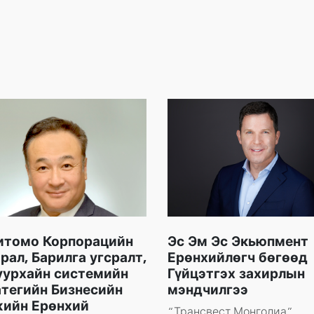
итомо Корпорацийн
Эс Эм Эс Экьюпмент
рал, Барилга угсралт,
Ерөнхийлөгч бөгөөд
уурхайн системийн
Гүйцэтгэх захирлын
тегийн Бизнесийн
мэндчилгээ
жийн Ерөнхий
“Трансвест Монголиа”