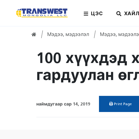
ЦЭС
ХАЙЛ
Мэдээ, мэдээлэл
Мэдээ, мэдээлэ
Home
100 хүүхдэд 
ENU
гардуулан өг
наймдугаар сар 14, 2019
Print Page