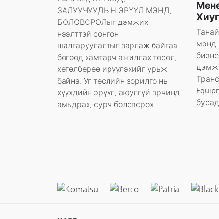
Мене
ЗАЛУУЧУУДЫН ЭРҮҮЛ МЭНД,
Хиуг
БОЛОВСРОЛыг дэмжих
Танай
нээлттэй сонгон
мэнд 
шалгаруулалтыг зарлаж байгаа
бизне
бөгөөд хамтарч ажиллах төсөл,
дэмж
хөтөлбөрөө ирүүлэхийг урьж
Транс
байна. Уг төслийн зорилго нь
Equip
хүүхдийн эрүүл, аюулгүй орчинд
бусад 
амьдрах, сурч боловсрох...