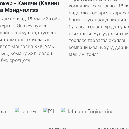
жер - Кэничи (Кэвин)
компаниа, хамт олноо 15 
а Мэндчилгээ
өндөрлөгөөс эргэн хараха
 хамт олонд 15 жилийн ойн
богино хугацаанд бидний
хүргэе! Энэхүү чухал
бүтээсэн өсөлт, үр дүн үнэ
сийг хөгжүүлэхэд тусалж
гайхалтай. Уул уурхайн ш
ин хамтран ажилласан
төслөөс гараагаа эхэлсэн
вест Монголиа ХХК, SMS
компани маань хүнд даац
ment, Комацү ХХК, болон
машин, тоног...
бүх оролцогч ...