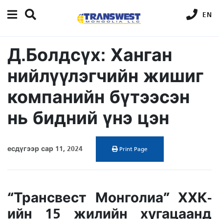
EN
Д.Болдсүх: Ханган
нийлүүлэгчийн жишиг
компанийн бүтээсэн
нь бидний үнэ цэн
есдүгээр сар 11, 2024
Print Page
“Трансвест Монголиа” ХХК-
ийн 15 жилийн хугацаанд