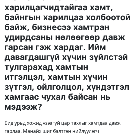
харилцагчидтайгаа хамт,
байнгын харилцаа холбоотой
байж, бизнесээ хамтран
удирдсаны нөлөөгөөр давж
гарсан гэж хардаг. Ийм
давагдашгүй хүчин зүйлстэй
тулгарахад хамтын
итгэлцэл, хамтын хүчин
зүтгэл, ойлголцол, хүндэтгэл
хамгаас чухал байсан нь
мэдээж?
Бид урьд хожид үзээгүй цар тахлыг хамтдаа давж
гарлаа. Манайх шиг бэлтгэн нийлүүлэгч