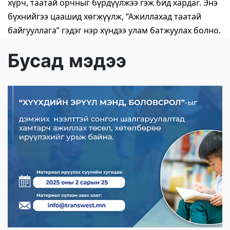
хүрч, таатай орчныг бүрдүүлжээ гэж бид хардаг. Энэ
бүхнийгээ цаашид хөгжүүлж, “Ажиллахад таатай
байгууллага” гэдэг нэр хүндээ улам батжуулах болно.
Бусад мэдээ