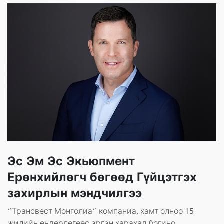
Эс Эм Эс Экьюпмент
Ерөнхийлөгч бөгөөд Гүйцэтгэх
захирлын мэндчилгээ
“Трансвест Монголиа” компаниа, хамт олноо 15
жилийн өндөрлөгөөс эргэн харахад богино