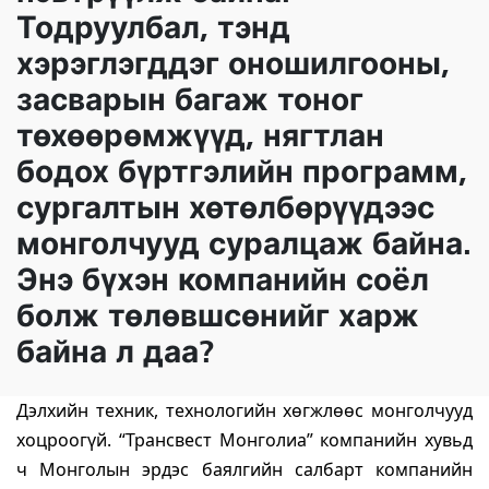
Тодруулбал, тэнд
хэрэглэгддэг оношилгооны,
засварын багаж тоног
төхөөрөмжүүд, нягтлан
бодох бүртгэлийн программ,
сургалтын хөтөлбөрүүдээс
монголчууд суралцаж байна.
Энэ бүхэн компанийн соёл
болж төлөвшсөнийг харж
байна л даа?
Дэлхийн техник, технологийн хөгжлөөс монголчууд
хоцроогүй. “Трансвест Монголиа” компанийн хувьд
ч Монголын эрдэс баялгийн салбарт компанийн