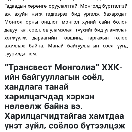
Гадаадын хөрөнгө оруулалттай, Монголд бүртгэлтэй
аж ахуйн нэгж гэдгээрээ бид үргэлж бахархдаг.
Монгол орны онцлог, монгол хүний сайн болон
давуу тал, соёл, өв уламжлал, түүхийг бид уламжлан
хөгжүүлж, дараагийн төвшинд гаргахын төлөө
ажиллаж байна. Манай байгууллагын соёл үүнд
суурилдаг юм.
“Трансвест Монголиа” ХХК-
ийн байгууллагын соёл,
хандлага танай
харилцагчдад хэрхэн
нөлөөлж байна вэ.
Харилцагчидтайгаа хамтдаа
үнэт зүйл, соёлоо бүтээлцэж