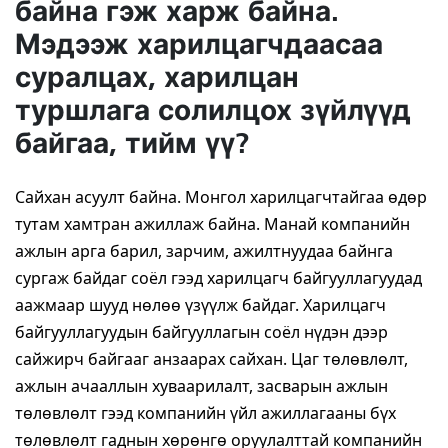
байна гэж харж байна.
Мэдээж харилцагчдаасаа
суралцах, харилцан
туршлага солилцох зүйлүүд
байгаа, тийм үү?
Сайхан асуулт байна. Монгол харилцагчтайгаа өдөр
тутам хамтран ажиллаж байна. Манай компанийн
ажлын арга барил, зарчим, ажилтнуудаа байнга
сургаж байдаг соёл гээд харилцагч байгууллагуудад
аажмаар шууд нөлөө үзүүлж байдаг. Харилцагч
байгууллагуудын байгууллагын соёл нүдэн дээр
сайжирч байгааг анзаарах сайхан. Цаг төлөвлөлт,
ажлын ачааллын хуваарилалт, засварын ажлын
төлөвлөлт гээд компанийн үйл ажиллагааны бүх
төлөвлөлт гаднын хөрөнгө оруулалттай компанийн