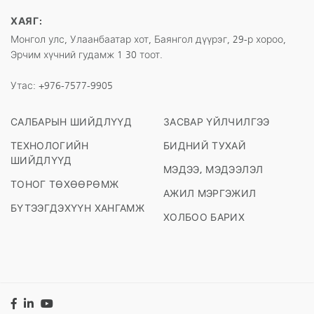
ХАЯГ:
Монгол улс, Улаанбаатар хот, Баянгол дүүрэг, 29-р хороо,
Эрчим хүчний гудамж 1 30 тоот.
Утас:
+976-7577-9905
САЛБАРЫН ШИЙДЛҮҮД
ЗАСВАР ҮЙЛЧИЛГЭЭ
ТЕХНОЛОГИЙН
БИДНИЙ ТУХАЙ
ШИЙДЛҮҮД
МЭДЭЭ, МЭДЭЭЛЭЛ
ТОНОГ ТӨХӨӨРӨМЖ
АЖИЛ МЭРГЭЖИЛ
БҮТЭЭГДЭХҮҮН ХАНГАМЖ
ХОЛБОО БАРИХ
Facebook
LinkedIn
YouTube