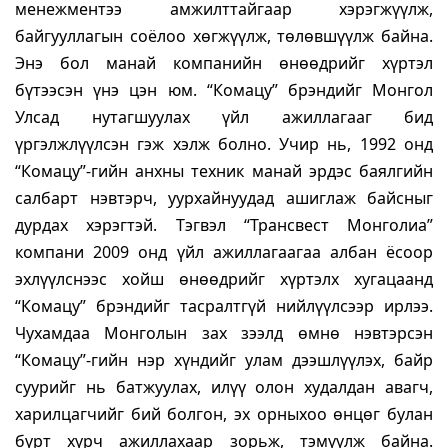
менежментээ амжилттайгаар хэрэгжүүлж,
байгууллагын соёлоо хөгжүүлж, төлөвшүүлж байна.
Энэ бол манай компанийн өнөөдрийг хүртэл
бүтээсэн үнэ цэн юм. “Комацу” брэндийг Монгол
Улсад нутагшуулах үйл ажиллагааг бид
үргэлжлүүлсэн гэж хэлж болно. Учир нь, 1992 онд
“Комацу”-гийн анхны техник манай эрдэс баялгийн
салбарт нэвтэрч, уурхайнуудад ашиглаж байсныг
дурдах хэрэгтэй. Тэгвэл “Трансвест Монголиа”
компани 2009 онд үйл ажиллагаагаа албан ёсоор
эхлүүлснээс хойш өнөөдрийг хүртэлх хугацаанд
“Комацу” брэндийг тасралтгүй нийлүүлсээр ирлээ.
Чухамдаа Монголын зах зээлд өмнө нэвтэрсэн
“Комацу”-гийн нэр хүндийг улам дээшлүүлэх, байр
суурийг нь батжуулах, илүү олон худалдан авагч,
харилцагчийг бий болгон, эх орныхоо өнцөг булан
бүрт хүрч ажиллахаар зорьж, тэмүүлж байна.