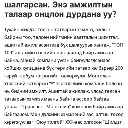
шалгарсан. Энэ амжилтын
талаар онцлон дурдана уу?
Тухайн жилдээ төлсөн татварын хэмжээ, ажлын
байрны тоо, төлсөн нийгмийн даатгалын шимтгэл,
ашигтай ажилласан гээд бүх шалгуурыг хангаж, “ТОП
100” аж ахуйн нэгжийн жагсаалтад байр ахисаар
байна. Манай компани үүсэн байгуулагдсанаас
хойших хугацаанд бүх төрлийн татвар хэлбэрээр 200
гаруй тэрбум төгрөгийг төвлөрүүлж, Монголын
Үндэсний Татварын “А” зэрэглэлийн компани болсон
нь бидний амжилт. Ашигтай ажиллаж, улсад төлсөн
татварын хэмжээ маань байнга өссөөр байгаа
учраас “Трансвест Монголиа” компани байр ахисаар
байгаа юм. Мөн дэлхийн хэмжээний зэс, алтны төсөл
хэрэгжүүлдэг “Оюу толгой” ХХК-аас олгосон “Шилдэг