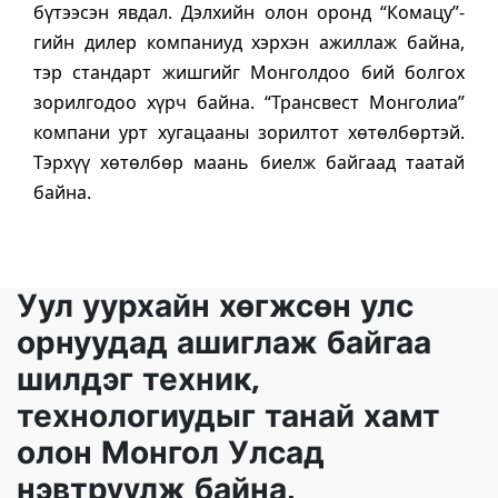
бүтээсэн явдал. Дэлхийн олон оронд “Комацу”-
гийн дилер компаниуд хэрхэн ажиллаж байна,
тэр стандарт жишгийг Монголдоо бий болгох
зорилгодоо хүрч байна. “Трансвест Монголиа”
компани урт хугацааны зорилтот хөтөлбөртэй.
Тэрхүү хөтөлбөр маань биелж байгаад таатай
байна.
Уул уурхайн хөгжсөн улс
орнуудад ашиглаж байгаа
шилдэг техник,
технологиудыг танай хамт
олон Монгол Улсад
нэвтрүүлж байна.