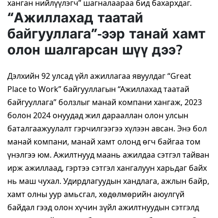
ханган нийлүүлэгч” шагналаараа бид бахархдаг.
“Ажиллахад таатай
байгууллага”-ээр танай хамт
олон шалгарсан шүү дээ?
Дэлхийн 92 улсад үйл ажиллагаа явуулдаг “Great
Place to Work” байгууллагын “Ажиллахад таатай
байгууллага” болзлыг манай компани хангаж, 2023
болон 2024 онуудад жил дарааллан олон улсын
баталгаажуулалт гэрчилгээгээ хүлээн авсан. Энэ бол
манай компани, манай хамт олонд өгч байгаа том
үнэлгээ юм. Ажилтнууд маань ажилдаа сэтгэл тайван
ирж ажиллаад, гэртээ сэтгэл хангалуун харьдаг байх
нь маш чухал. Удирдлагуудын хандлага, ажлын байр,
хамт олны уур амьсгал, хөдөлмөрийн аюулгүй
байдал гээд олон хүчин зүйл ажилтнуудын сэтгэлд