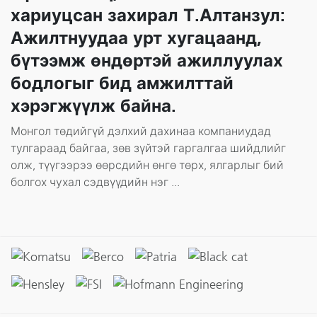
хариуцсан захирал Т.Алтанзул:
Ажилтнуудаа урт хугацаанд,
бүтээмж өндөртэй ажиллуулах
бодлогыг бид амжилттай
хэрэгжүүлж байна.
Монгол төдийгүй дэлхий дахинаа компаниудад
тулгараад байгаа, зөв зүйтэй гаргалгаа шийдлийг
олж, түүгээрээ өөрсдийн өнгө төрх, ялгарлыг бий
болгох чухал сэдвүүдийн нэг ...