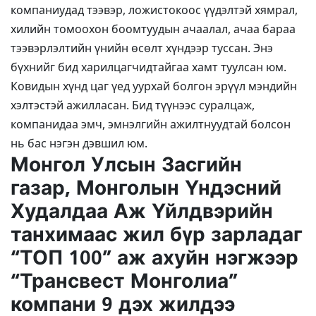
компаниудад тээвэр, ложистокоос үүдэлтэй хямрал,
хилийн томоохон боомтуудын ачаалал, ачаа бараа
тээвэрлэлтийн үнийн өсөлт хүндээр туссан. Энэ
бүхнийг бид харилцагчидтайгаа хамт туулсан юм.
Ковидын хүнд цаг үед уурхай болгон эрүүл мэндийн
хэлтэстэй ажилласан. Бид түүнээс суралцаж,
компанидаа эмч, эмнэлгийн ажилтнуудтай болсон
нь бас нэгэн дэвшил юм.
Монгол Улсын Засгийн
газар, Монголын Үндэсний
Худалдаа Аж Үйлдвэрийн
танхимаас жил бүр зарладаг
“ТОП 100” аж ахуйн нэгжээр
“Трансвест Монголиа”
компани 9 дэх жилдээ