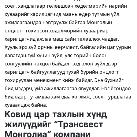
соёл, хандлагаар төлөвшсөн хөдөлмөрийн нарийн
хуваарийг харилцагчид маань өдөр тутмын үйл
ажиллагаандаа нэвтрүүлж байгаа.Монголын
онцлогт тохирсон хөдөлмөрийн хуваариар
харилцагчид ажлаа маш сайн төлөвлөж чаддаг.
Хууль эрх зүй орчны өөрчлөлт, байгалийн цаг уурын
давагдашгүй хүчин зүйл, улс төрийн болон
сонгуулийн нөхцөл байдал гээд олон зүйл дээр
харилцагч байгууллагууд тухай бүрийн онцлогт
тохируулан менежмент хийж байдаг. Энэ бүхнийг
бид мэдэрч, үйл ажиллагаагаа явуулдаг. Нэг ёсондоо
бид өдөр тутамдаа хамтдаа хөгжиж, соёл, туршлагаа
хуваалцаж байна.
Ковид цар тахлын хүнд
жилүүдийг “Трансвест
Монголиа” компани