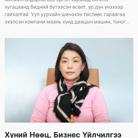
хугацаанд бидний бүтээсэн өсөлт, үр дүн үнэхээр
гайхалтай. Уул уурхайн шинэхэн төслөөс гараагаа
эхэлсэн компани маань хүнд даацын машин, тоног...
Хүний Нөөц, Бизнес Үйлчилгээ