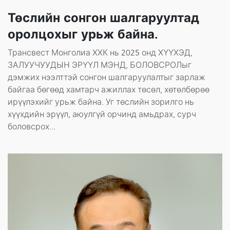
Төслийн сонгон шалгаруултад
оролцохыг урьж байна.
Трансвест Монголиа ХХК нь 2025 онд ХҮҮХЭД,
ЗАЛУУЧУУДЫН ЭРҮҮЛ МЭНД, БОЛОВСРОЛыг
дэмжих нээлттэй сонгон шалгаруулалтыг зарлаж
байгаа бөгөөд хамтарч ажиллах төсөл, хөтөлбөрөө
ирүүлэхийг урьж байна. Уг төслийн зорилго нь
хүүхдийн эрүүл, аюулгүй орчинд амьдрах, сурч
боловсрох...