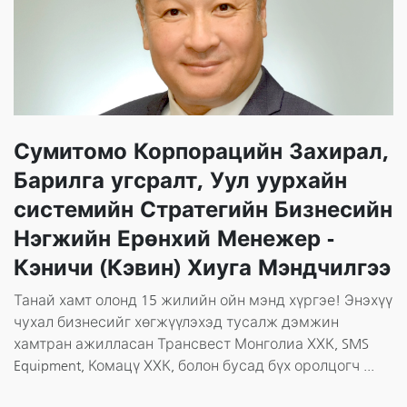
Сумитомо Корпорацийн Захирал,
Барилга угсралт, Уул уурхайн
системийн Стратегийн Бизнесийн
Нэгжийн Ерөнхий Менежер -
Кэничи (Кэвин) Хиуга Мэндчилгээ
Танай хамт олонд 15 жилийн ойн мэнд хүргэе! Энэхүү
чухал бизнесийг хөгжүүлэхэд тусалж дэмжин
хамтран ажилласан Трансвест Монголиа ХХК, SMS
Equipment, Комацү ХХК, болон бусад бүх оролцогч ...