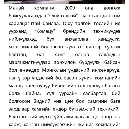
Манай компани 2009 онд дөнгөж
байгуулагдахдаа “Оюу толгой” гэдэг ганцхан том
харилцагчтай байлаа. Оюу толгой төслийн ил
уурхайд “Комацу” брэндийн техникүүдээ
нийлүүлэхэд бүх анхаарлаа хандуулж,
мэргэжилтэй боловсон хүчнээ шинээр сургаж
бэлтгэн, баг хамт олноо гадаадын
мэргэжилтнүүдээр зонхилон бүрдүүлж байсан
бол өнөөдөр Монголын үндэсний инженерүүд,
нэг үгээр үндэсний боловсон хүчин компанийн
маань ноён нуруу, бизнесийн гол тулгуур багана
болж байна. Уул уурхайн салбартаа бий
болгосон бидний үнэ цэн бол хамгийн бага
зардлаар хамгийн өндөр бүтээмжтэй техникийг
бэлтгэн нийлүүлэх үйл ажиллагааг цогцоор нь
харж, ханган нийлүүлэгчийн жишиг компанийг