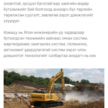
оновчтой, эрсдэл багатайгаар хамгийн өндөр
бүтээмжийг бий болгоход анхаарч бүх төрлийн
төрөлжсөн сургалт, зөвлөгөө зэрэг дэмжлэгийг
үзүүлдэг.
Комацу нь Япон инженерийн ур чадвараар
бүтээгдсэн техникийн зайнаас хянах систем,
мөргөлдөхөөс хамгаалах систем, телематик,
автономит удирдлагатай систем зэрэг олон
дэвшилтэт технологийг салбартаа анхдагч нь юм.