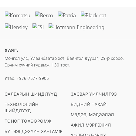
ХАЯГ:
Монгол улс, Улаанбаатар хот, Баянгол дүүрэг, 29-р хороо,
Эрчим хүчний гудамж 1 30 тоот.
Утас:
+976-7577-9905
САЛБАРЫН ШИЙДЛҮҮД
ЗАСВАР ҮЙЛЧИЛГЭЭ
ТЕХНОЛОГИЙН
БИДНИЙ ТУХАЙ
ШИЙДЛҮҮД
МЭДЭЭ, МЭДЭЭЛЭЛ
ТОНОГ ТӨХӨӨРӨМЖ
АЖИЛ МЭРГЭЖИЛ
БҮТЭЭГДЭХҮҮН ХАНГАМЖ
ХОЛБОО БАРИХ