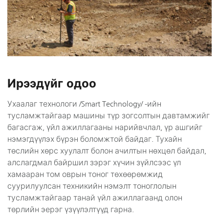
Ирээдүйг одоо
Ухаалаг технологи /Smart Technology/ -ийн
тусламжтайгаар машины түр зогсолтын давтамжийг
багасгаж, үйл ажиллагааны нарийвчлал, үр ашгийг
нэмэгдүүлэх бүрэн боломжтой байдаг. Тухайн
төслийн хөрс хуулалт болон ачилтын нөхцөл байдал,
алслагдмал байршил зэрэг хүчин зүйлсээс үл
хамааран том оврын тоног төхөөрөмжид
суурилуулсан техникийн нэмэлт тоноглолын
тусламжтайгаар танай үйл ажиллагаанд олон
төрлийн эерэг үзүүлэлтүүд гарна.