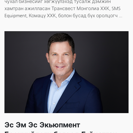
чухал бизнесийг хөгжүүлэхэд тусалж дэмжин
хамтран ажилласан Трансвест Монголиа ХХК, SMS
Equipment, Комацү ХХК, болон бусад бүх оролцогч ...
Эс Эм Эс Экьюпмент