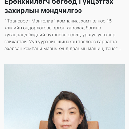
Ерөнхийлөгч бөгөөд Гүйцэтгэх
захирлын мэндчилгээ
“Трансвест Монголиа” компаниа, хамт олноо 15
жилийн өндөрлөгөөс эргэн харахад богино
хугацаанд бидний бүтээсэн өсөлт, үр дүн үнэхээр
гайхалтай. Уул уурхайн шинэхэн төслөөс гараагаа
эхэлсэн компани маань хүнд даацын машин, тоног...