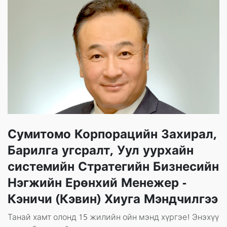
Сумитомо Корпорацийн Захирал,
Барилга угсралт, Уул уурхайн
системийн Стратегийн Бизнесийн
Нэгжийн Ерөнхий Менежер -
Кэничи (Кэвин) Хиуга Мэндчилгээ
Танай хамт олонд 15 жилийн ойн мэнд хүргэе! Энэхүү