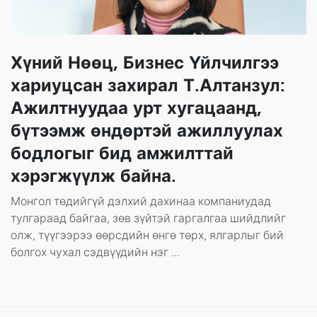
Хүний Нөөц, Бизнес Үйлчилгээ
хариуцсан захирал Т.Алтанзул:
Ажилтнуудаа урт хугацаанд,
бүтээмж өндөртэй ажиллуулах
бодлогыг бид амжилттай
хэрэгжүүлж байна.
Монгол төдийгүй дэлхий дахинаа компаниудад
тулгараад байгаа, зөв зүйтэй гаргалгаа шийдлийг
олж, түүгээрээ өөрсдийн өнгө төрх, ялгарлыг бий
болгох чухал сэдвүүдийн нэг ...