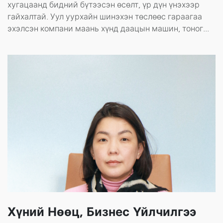
хугацаанд бидний бүтээсэн өсөлт, үр дүн үнэхээр
гайхалтай. Уул уурхайн шинэхэн төслөөс гараагаа
эхэлсэн компани маань хүнд даацын машин, тоног...
Хүний Нөөц, Бизнес Үйлчилгээ