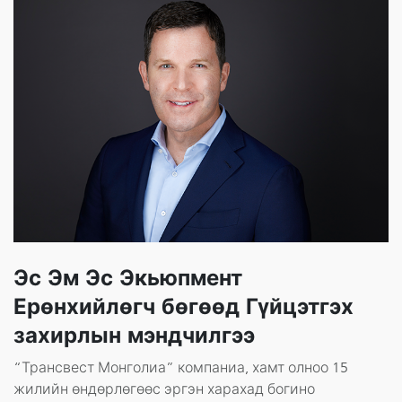
Эс Эм Эс Экьюпмент
Ерөнхийлөгч бөгөөд Гүйцэтгэх
захирлын мэндчилгээ
“Трансвест Монголиа” компаниа, хамт олноо 15
жилийн өндөрлөгөөс эргэн харахад богино