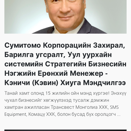
Сумитомо Корпорацийн Захирал,
Барилга угсралт, Уул уурхайн
системийн Стратегийн Бизнесийн
Нэгжийн Ерөнхий Менежер -
Кэничи (Кэвин) Хиуга Мэндчилгээ
Танай хамт олонд 15 жилийн ойн мэнд хүргэе! Энэхүү
чухал бизнесийг хөгжүүлэхэд тусалж дэмжин
хамтран ажилласан Трансвест Монголиа ХХК, SMS
Equipment, Комацү ХХК, болон бусад бүх оролцогч ...