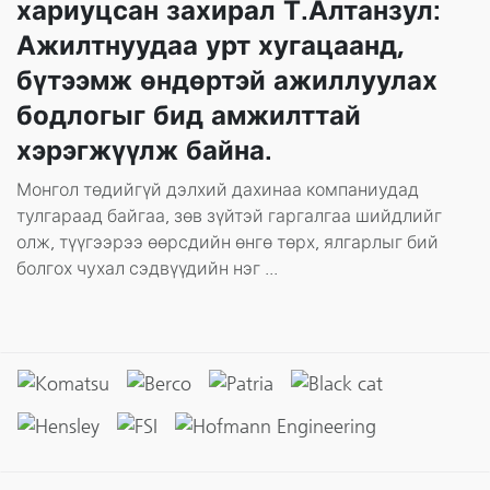
хариуцсан захирал Т.Алтанзул:
Ажилтнуудаа урт хугацаанд,
бүтээмж өндөртэй ажиллуулах
бодлогыг бид амжилттай
хэрэгжүүлж байна.
Монгол төдийгүй дэлхий дахинаа компаниудад
тулгараад байгаа, зөв зүйтэй гаргалгаа шийдлийг
олж, түүгээрээ өөрсдийн өнгө төрх, ялгарлыг бий
болгох чухал сэдвүүдийн нэг ...