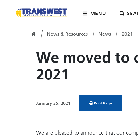
MENU
SEA
News & Resources
News
2021
Home
We moved to ou
2021
January 25, 2021
Print Page
We are pleased to announce that our compan