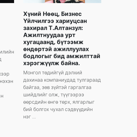
Хүний Нөөц, Бизнес
Үйлчилгээ хариуцсан
захирал Т.Алтанзул:
Ажилтнуудаа урт
хугацаанд, бүтээмж
өндөртэй ажиллуулах
жилийн
бодлогыг бид амжилттай
д
хэрэгжүүлж байна.
Монгол төдийгүй дэлхий
хээр
дахинаа компаниудад тулгараад
инэхэн
байгаа, зөв зүйтэй гаргалгаа
шийдлийг олж, түүгээрээ
ын
өөрсдийн өнгө төрх, ялгарлыг
бий болгох чухал сэдвүүдийн
нэг ...