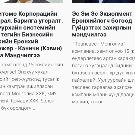
итомо Корпорацийн
Эс Эм Эс Экьюпмент
рал, Барилга угсралт,
Ерөнхийлөгч бөгөөд
уурхайн системийн
Гүйцэтгэх захирлын
тегийн Бизнесийн
мэндчилгээ
жийн Ерөнхий
“Трансвест Монголиа”
жер - Кэничи (Кэвин)
компаниа, хамт олноо 15 
а Мэндчилгээ
өндөрлөгөөс эргэн хараха
 хамт олонд 15 жилийн ойн
богино хугацаанд бидний
хүргэе! Энэхүү чухал
бүтээсэн өсөлт, үр дүн үнэ
сийг хөгжүүлэхэд тусалж
гайхалтай. Уул уурхайн ш
ин хамтран ажилласан
төслөөс гараагаа эхэлсэн
вест Монголиа ХХК, SMS
компани маань хүнд даац
ment, Комацү ХХК, болон
машин, тоног...
бүх оролцогч ...