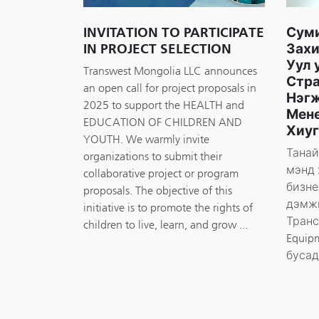
INVITATION TO PARTICIPATE
Сум
IN PROJECT SELECTION
Захи
Уул 
Transwest Mongolia LLC announces
Стра
an open call for project proposals in
Нэг
2025 to support the HEALTH and
Мене
EDUCATION OF CHILDREN AND
Хиуг
YOUTH. We warmly invite
Танай
organizations to submit their
мэнд 
collaborative project or program
бизне
proposals. The objective of this
дэмж
initiative is to promote the rights of
Транс
children to live, learn, and grow ...
Equip
бусад 