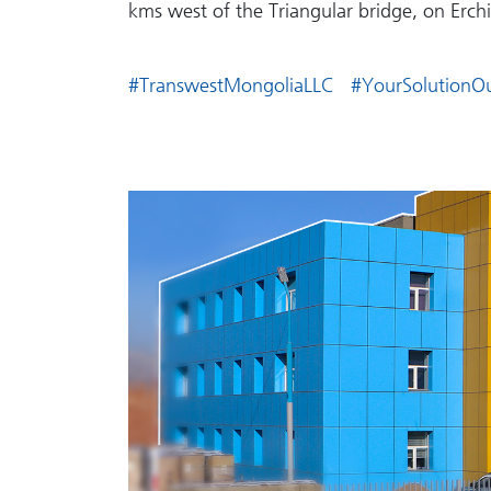
kms west of the Triangular bridge, on Erc
#TranswestMongoliaLLC
#YourSolution