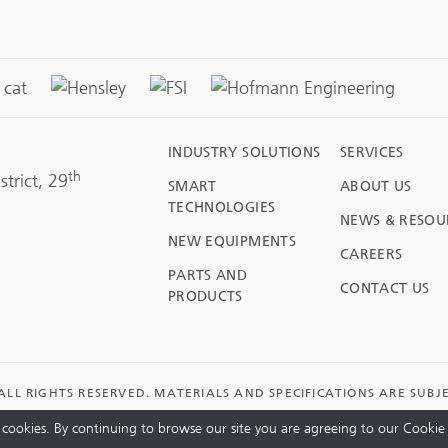
INDUSTRY SOLUTIONS
SERVICES
th
trict, 29
SMART
ABOUT US
TECHNOLOGIES
NEWS & RESOU
NEW EQUIPMENTS
CAREERS
PARTS AND
CONTACT US
PRODUCTS
LL RIGHTS RESERVED. MATERIALS AND SPECIFICATIONS ARE SUBJ
cookies. By continuing to browse our site you are agreeing to our Cookie 