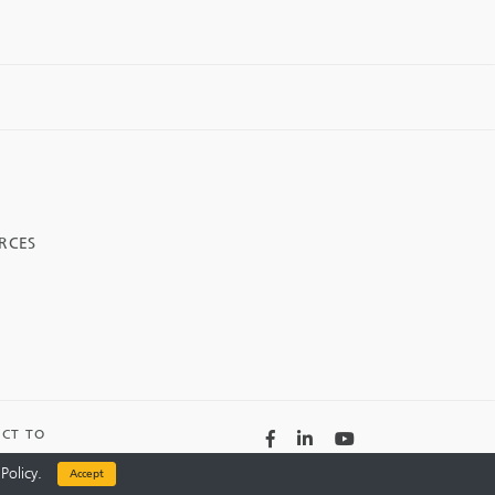
RCES
Facebook
LinkedIn
YouTube
ECT TO
Policy.