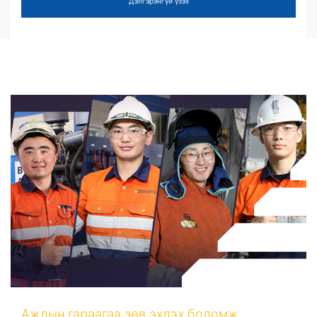
Дэлгэрэнгүй үзэх
Ажлын гараагаа зөв эхлэх боломж