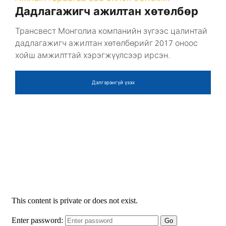
Дадлагажигч ажилтан хөтөлбөр
Трансвест Монголиа компанийн зүгээс цалинтай
дадлагажигч ажилтан хөтөлбөрийг 2017 оноос
хойш амжилттай хэрэгжүүлсээр ирсэн.
Дэлгэрэнгүй үзэх