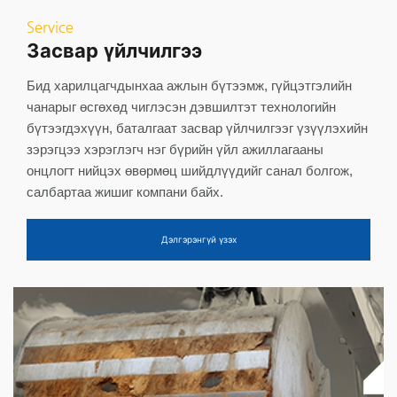
Service
Засвар үйлчилгээ
Бид харилцагчдынхаа ажлын бүтээмж, гүйцэтгэлийн
чанарыг өсгөхөд чиглэсэн дэвшилтэт технологийн
бүтээгдэхүүн, баталгаат засвар үйлчилгээг үзүүлэхийн
зэрэгцээ хэрэглэгч нэг бүрийн үйл ажиллагааны
онцлогт нийцэх өвөрмөц шийдлүүдийг санал болгож,
салбартаа жишиг компани байх.
Дэлгэрэнгүй үзэх