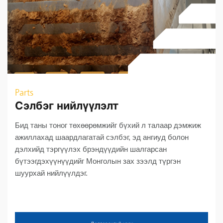
Parts
Сэлбэг нийлүүлэлт
Бид таны тоног төхөөрөмжийг бүхий л талаар дэмжиж
ажиллахад шаардлагатай сэлбэг, эд ангиуд болон
дэлхийд тэргүүлэх брэндүүдийн шалгарсан
бүтээгдэхүүнүүдийг Монголын зах зээлд түргэн
шуурхай нийлүүлдэг.