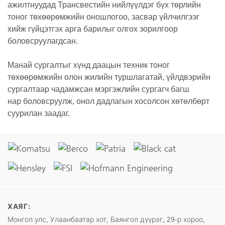
ажилтнуудад Трансвестийн нийлүүлдэг бүх төрлийн
тоног төхөөрөмжийн оношлогоо, засвар үйлчилгээг
хийж гүйцэтгэх арга барилыг олгох зорилгоор
боловсруулагдсан.
Манай сургалтыг хүнд даацын техник тоног
төхөөрөмжийн олон жилийн туршлагатай, үйлдвэрийн
сургалтаар чадамжсан мэргэжлийн сургагч багш
нар боловсруулж, онол дадлагын хосолсон хөтөлбөрт
суурилан заадаг.
ХАЯГ:
Монгол улс, Улаанбаатар хот, Баянгол дүүрэг, 29-р хороо,