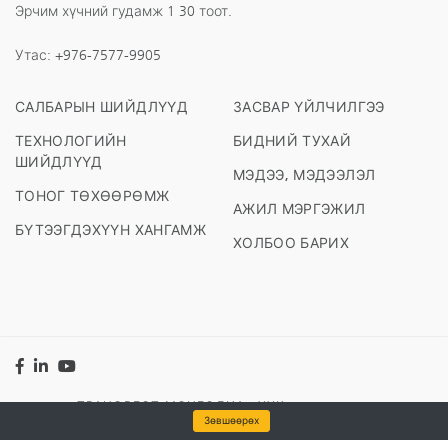
Эрчим хүчний гудамж 1 30 тоот.
Утас:
+976-7577-9905
САЛБАРЫН ШИЙДЛҮҮД
ЗАСВАР ҮЙЛЧИЛГЭЭ
ТЕХНОЛОГИЙН
БИДНИЙ ТУХАЙ
ШИЙДЛҮҮД
МЭДЭЭ, МЭДЭЭЛЭЛ
ТОНОГ ТӨХӨӨРӨМЖ
АЖИЛ МЭРГЭЖИЛ
БҮТЭЭГДЭХҮҮН ХАНГАМЖ
ХОЛБОО БАРИХ
Facebook
LinkedIn
YouTube
© 2026 "ТРАНСВЕСТ МОНГОЛИА" ХХК