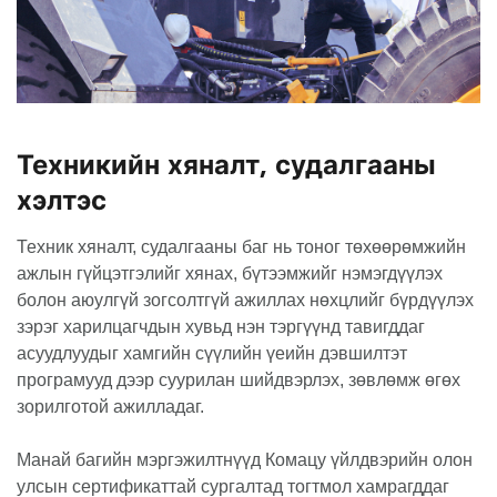
Техникийн хяналт, судалгааны
хэлтэс
Техник хяналт, судалгааны баг нь тоног төхөөрөмжийн
ажлын гүйцэтгэлийг хянах, бүтээмжийг нэмэгдүүлэх
болон аюулгүй зогсолтгүй ажиллах нөхцлийг бүрдүүлэх
зэрэг харилцагчдын хувьд нэн тэргүүнд тавигддаг
асуудлуудыг хамгийн сүүлийн үеийн дэвшилтэт
програмууд дээр суурилан шийдвэрлэх, зөвлөмж өгөх
зорилготой ажилладаг.
Манай багийн мэргэжилтнүүд Комацу үйлдвэрийн олон
улсын сертификаттай сургалтад тогтмол хамрагддаг