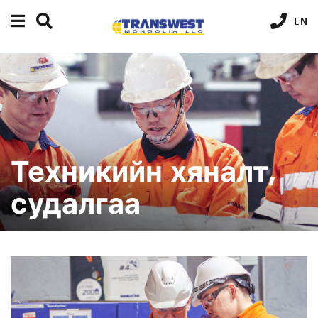
EN
Техникийн хяналт,
судалгаа