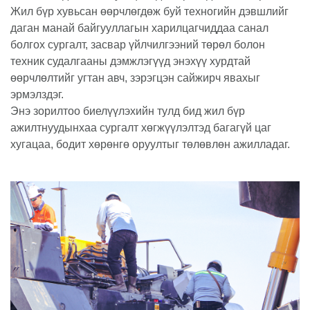
Жил бүр хувьсан өөрчлөгдөж буй техногийн дэвшлийг
даган манай байгууллагын харилцагчиддаа санал
болгох сургалт, засвар үйлчилгээний төрөл болон
техник судалгааны дэмжлэгүүд энэхүү хурдтай
өөрчлөлтийг угтан авч, зэрэгцэн сайжирч явахыг
эрмэлздэг.
Энэ зорилтоо биелүүлэхийн тулд бид жил бүр
ажилтнуудынхаа сургалт хөгжүүлэлтэд багагүй цаг
хугацаа, бодит хөрөнгө оруултыг төлөвлөн ажилладаг.