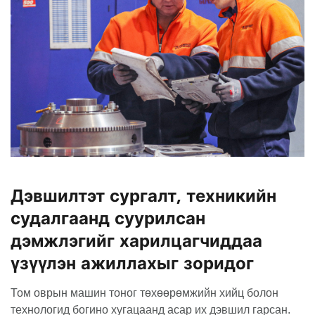
Дэвшилтэт сургалт, техникийн
судалгаанд суурилсан
дэмжлэгийг харилцагчиддаа
үзүүлэн ажиллахыг зоридог
Том оврын машин тоног төхөөрөмжийн хийц болон
технологид богино хугацаанд асар их дэвшил гарсан.