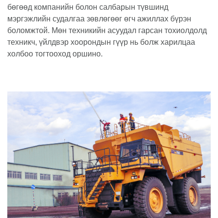
бөгөөд компанийн болон салбарын түвшинд
мэргэжлийн судалгаа зөвлөгөөг өгч ажиллах бүрэн
боломжтой. Мөн техникийн асуудал гарсан тохиолдолд
техникч, үйлдвэр хоорондын гүүр нь болж харилцаа
холбоо тогтооход оршино.