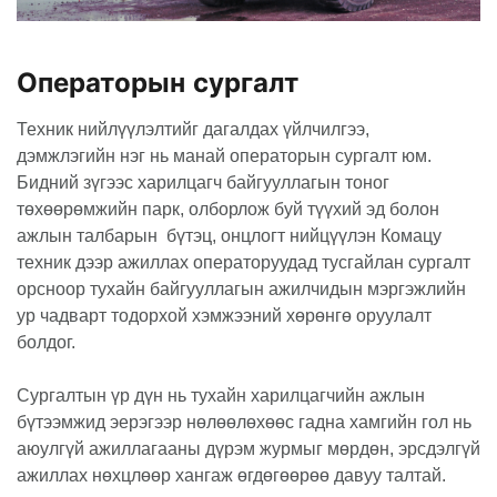
Операторын сургалт
Техник нийлүүлэлтийг дагалдах үйлчилгээ,
дэмжлэгийн нэг нь манай операторын сургалт юм.
Бидний зүгээс харилцагч байгууллагын тоног
төхөөрөмжийн парк, олборлож буй түүхий эд болон
ажлын талбарын бүтэц, онцлогт нийцүүлэн Комацу
техник дээр ажиллах операторуудад тусгайлан сургалт
орсноор тухайн байгууллагын ажилчидын мэргэжлийн
ур чадварт тодорхой хэмжээний хөрөнгө оруулалт
болдог.
Сургалтын үр дүн нь тухайн харилцагчийн ажлын
бүтээмжид эерэгээр нөлөөлөхөөс гадна хамгийн гол нь
аюулгүй ажиллагааны дүрэм журмыг мөрдөн, эрсдэлгүй
ажиллах нөхцлөөр хангаж өгдөгөөрөө давуу талтай.