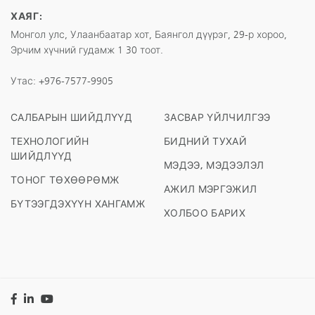
ХАЯГ:
Монгол улс, Улаанбаатар хот, Баянгол дүүрэг, 29-р хороо,
Эрчим хүчний гудамж 1 30 тоот.
Утас:
+976-7577-9905
САЛБАРЫН ШИЙДЛҮҮД
ЗАСВАР ҮЙЛЧИЛГЭЭ
ТЕХНОЛОГИЙН
БИДНИЙ ТУХАЙ
ШИЙДЛҮҮД
МЭДЭЭ, МЭДЭЭЛЭЛ
ТОНОГ ТӨХӨӨРӨМЖ
АЖИЛ МЭРГЭЖИЛ
БҮТЭЭГДЭХҮҮН ХАНГАМЖ
ХОЛБОО БАРИХ
Facebook
LinkedIn
YouTube