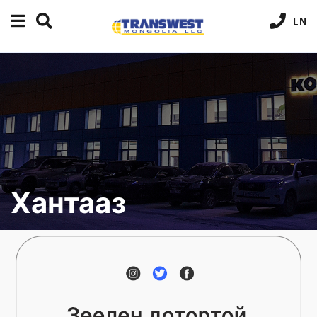
EN
Хантааз