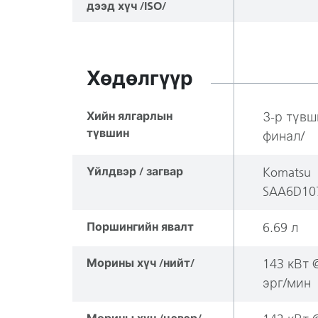
дээд хүч /ISO/
Хөдөлгүүр
Хийн ялгарлын
З-р түвш
түвшин
финал/
Үйлдвэр / загвар
Komatsu
SAA6D10
Поршингийн явалт
6.69 л
Морины хүч /нийт/
143 кВт 
эрг/мин