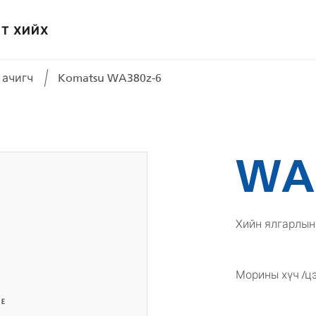
Т ХИЙХ
 ачигч
Komatsu WA380z-6
WA
Хийн ялгарлын
Морины хүч /цэ