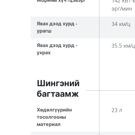
Морины хүч /цэвэр/
142 кВт 
эрг/мин
Явах дээд хурд -
34 км/ц
урагш
Явах дээд хурд -
35.5 км/ц
ухрах
Шингэний
багтаамж
Хөдөлгүүрийн
23 л
тосолгооны
материал