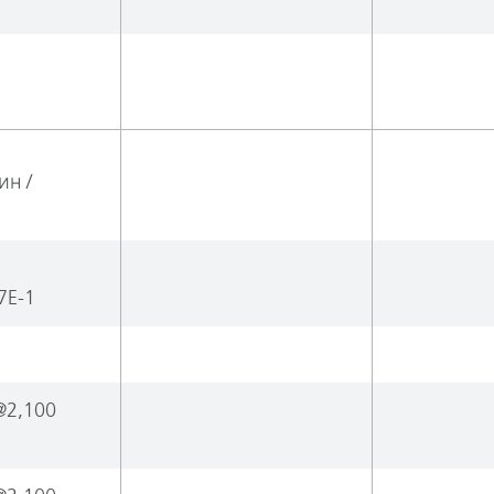
ин /
7E-1
@2,100