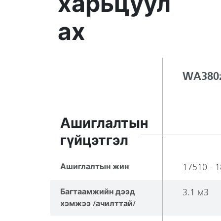
харьцуул
ах
WA380z
Ашиглалтын
гүйцэтгэл
Ашиглалтын жин
17510 - 1
Багтаамжийн дээд
3.1 м3
хэмжээ /ачилттай/