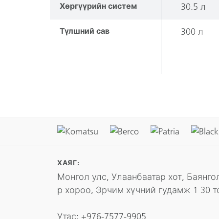
Хөргүүрийн систем
30.5 л
Түлшний сав
300 л
ХАЯГ:
Монгол улс, Улаанбаатар хот, Баянгол
р хороо, Эрчим хүчний гудамж 1 30 т
Утас:
+976-7577-9905