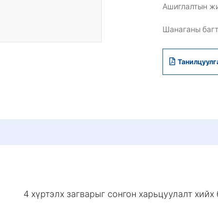
Ашиглалтын ж
Шанаганы баг
Танилцуулг
4 хүртэлх загварыг сонгон харьцуулалт хий