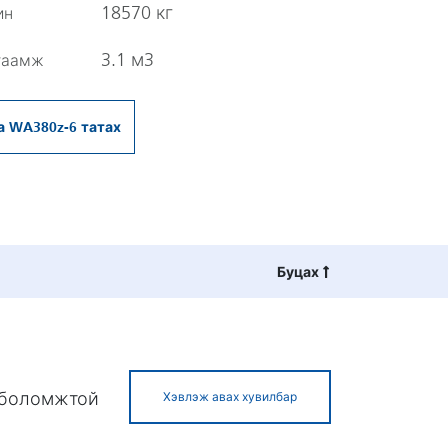
18570 кг
ин
3.1 м3
таамж
а WA380z-6 татах
Буцах
х боломжтой
Хэвлэж авах хувилбар