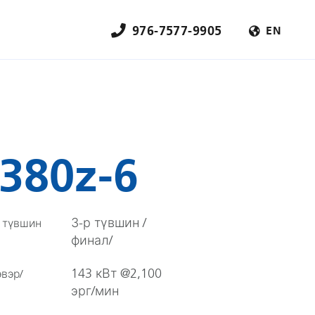
976-7577-9905
EN
380z-6
З-р түвшин /
 түвшин
финал/
143 кВт @2,100
вэр/
эрг/мин