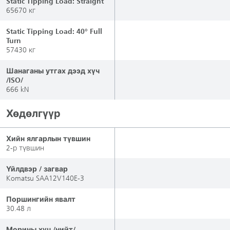
Static Tipping Load: Straight
65670 кг
Static Tipping Load: 40° Full
Turn
57430 кг
Шанаганы утгах дээд хүч
/ISO/
666 kN
Хөдөлгүүр
Хийн ялгарлын түвшин
2-р түвшин
Үйлдвэр / загвар
Komatsu SAA12V140E-3
Поршингийн явалт
30.48 л
Морины хүч /нийт/