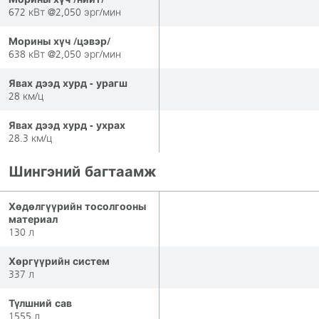
672 кВт @2,050 эрг/мин
Морины хүч /цэвэр/
638 кВт @2,050 эрг/мин
Явах дээд хурд - урагш
28 км/ц
Явах дээд хурд - ухрах
28.3 км/ц
Шингэний багтаамж
Хөдөлгүүрийн тосолгооны
материал
130 л
Хөргүүрийн систем
337 л
Түлшний сав
1555 л