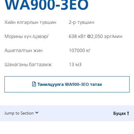
WA900-3EO
Хийн ялгарлын түвшин
2-р түвшин
Морины хүч /цэвэр/
638 кВт @2,050 эрг/мин
Ашиглалтын жин
107000 кг
Шанаганы багтаамж
13 м3
Танилцуулга WA900-3EO татах
Jump to Section
Буцах