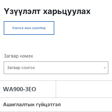
Үзүүлэлт харьцуулах
Хэвлэж авах хувилбар
Загвар нэмэх
Загвар сонгох
WA900-3EO
Ашиглалтын гүйцэтгэл