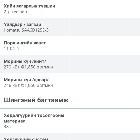
Хийн ялгарлын түвшин
2-р түвшин
Үйлдвэр / загвар
Komatsu SAA6D125E-3
Поршингийн явалт
11.04 л
Морины хүч /нийт/
270 кВт @1,850 эрг/мин
Морины хүч /цэвэр/
246 кВт @1,850 эрг/мин
Шингэний багтаамж
Хөдөлгүүрийн тосолгооны
материал
38 л
Хөргүүрийн систем