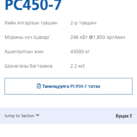
PC450-7
Хийн ялгарлын түвшин
2-р түвшин
Морины хүч /цэвэр/
246 кВт @1,850 эрг/мин
Ашиглалтын жин
43000 кг
Шанаганы багтаамж
2.2 м3
Танилцуулга PC450-7 татах
Jump to Section
Буцах