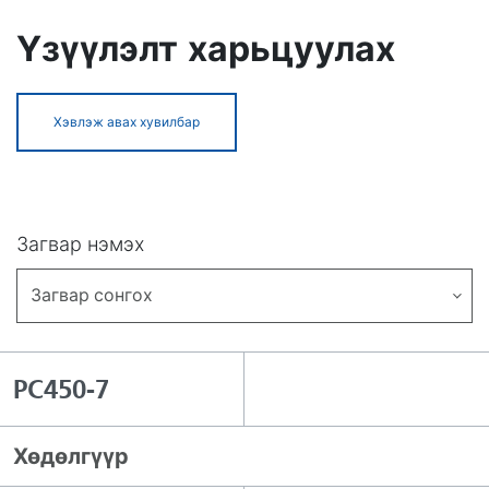
Үзүүлэлт харьцуулах
Хэвлэж авах хувилбар
Загвар нэмэх
Загвар сонгох
PC450-7
Хөдөлгүүр